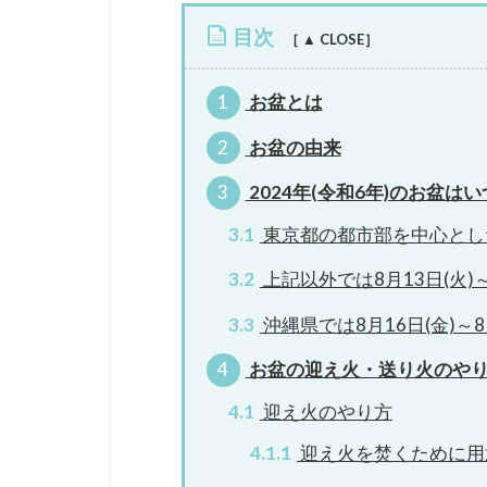
目次
1
お盆とは
2
お盆の由来
3
2024年(令和6年)のお盆は
3.1
東京都の都市部を中心とした一
3.2
上記以外では8月13日(火)～
3.3
沖縄県では8月16日(金)～8
4
お盆の迎え火・送り火のや
4.1
迎え火のやり方
4.1.1
迎え火を焚くために用