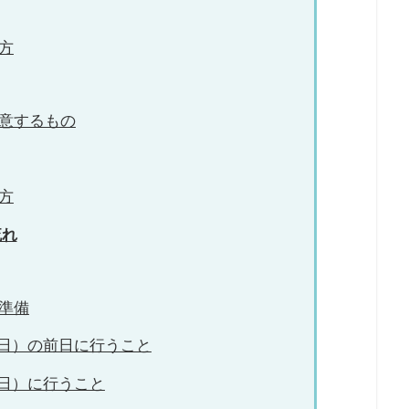
方
意するもの
方
流れ
準備
13日）の前日に行うこと
13日）に行うこと