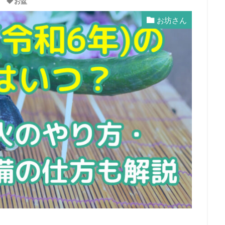
お盆
お坊さん