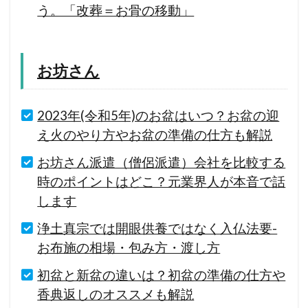
う。「改葬＝お骨の移動」
お坊さん
2023年(令和5年)のお盆はいつ？お盆の迎
え火のやり方やお盆の準備の仕方も解説
お坊さん派遣（僧侶派遣）会社を比較する
時のポイントはどこ？元業界人が本音で話
します
浄土真宗では開眼供養ではなく入仏法要-
お布施の相場・包み方・渡し方
初盆と新盆の違いは？初盆の準備の仕方や
香典返しのオススメも解説