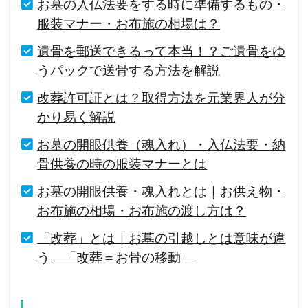
お墓の入仏法要をする時に準備するもの・
服装マナー・お布施の相場は？
遺骨を郵送できるって本当！？ご遺骨をゆ
うパックで送骨する方法を解説
改葬許可証とは？取得方法を元業界人が分
かり易く解説
お墓の開眼供養（魂入れ）・入仏法要・納
骨供養の時の服装マナーとは
お墓の開眼供養・魂入れとは｜お供え物・
お布施の相場・お布施の渡し方は？
「改葬」とは｜お墓の引越しとは意味が違
う。「改葬＝お骨の移動」