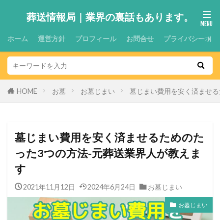
葬送情報局｜業界の裏話もあります。
ホーム
運営方針
プロフィール
お問合せ
プライバシーポリ
HOME
お墓
お墓じまい
墓じまい費用を安く済ませる
墓じまい費用を安く済ませるためのた
った3つの方法-元葬送業界人が教えま
す
2021年11月12日
2024年6月24日
お墓じまい
お墓じまい