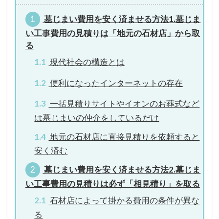
1
墓じまい費用を安く済ませる方法1.墓じま
い工事費用の見積りは「地元の石材店」から取
る
1.1
現代社会の構造とは
1.2
便利になったインターネットの存在
1.3
一括見積りサイトやイオンのお葬式など
は墓じまいの仲介をしているだけ
1.4
地元の石材店に直接見積りを依頼すると
安く済む
2
墓じまい費用を安く済ませる方法2.墓じま
い工事費用の見積りは必ず「相見積り」を取る
2.1
石材店によって掛かる費用の条件が異な
る